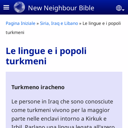
Skip to main content
New Neighbour Bible
Se
Breadcrumb
Pagina Iniziale
Siria, Iraq e Libano
Le lingue e i popoli
turkmeni
Le lingue e i popoli
turkmeni
Turkmeno iracheno
Le persone in Iraq che sono conosciute
come turkmeni vivono per la maggior
parte nelle enclavi intorno a Kirkuk e
Irbil. Parlano una lingua legata all'azero