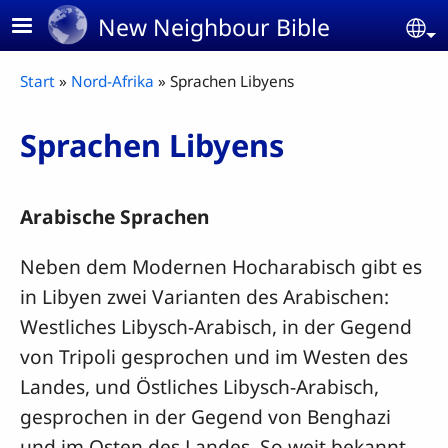
Skip to main content
New Neighbour Bible
Se
Breadcrumb
Start
Nord-Afrika
Sprachen Libyens
Sprachen Libyens
Arabische Sprachen
Neben dem Modernen Hocharabisch gibt es
in Libyen zwei Varianten des Arabischen:
Westliches Libysch-Arabisch, in der Gegend
von Tripoli gesprochen und im Westen des
Landes, und Östliches Libysch-Arabisch,
gesprochen in der Gegend von Benghazi
und im Osten des Landes. So weit bekannt,