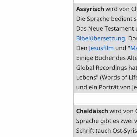
Assyrisch
wird von Ch
Die Sprache bedient si
Das Neue Testament 
Bibelübersetzung
. Do
Den
Jesusfilm
und "
M
Einige Bücher des Alt
Global Recordings h
Lebens" (Words of Lif
und ein Porträt von J
Chaldäisch
wird von C
Sprache gibt es zwei 
Schrift (auch Ost-Syris