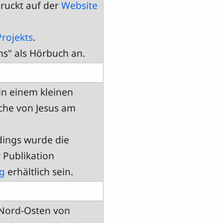
ruckt auf der
Website
Projekts
.
s" als Hörbuch an.
in einem kleinen
che von Jesus am
rdings wurde die
 Publikation
g
erhältlich sein.
 Nord-Osten von