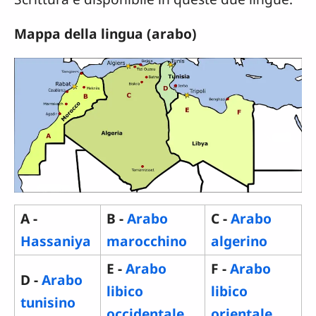
Mappa della lingua (arabo)
A -
B -
Arabo
C -
Arabo
Hassaniya
marocchino
algerino
E -
Arabo
F -
Arabo
D -
Arabo
libico
libico
tunisino
occidentale
orientale