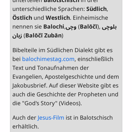
unterschiedliche Sprachen:
Südlich
,
Östlich
und
Westlich
. Einheimische
nennen sie
Balochi
,
وچی‎
(
Balōčī
),
بلوچی
زبان
‎ (
Balōčī Zubān
)
Bibelteile im Südlichen Dialekt gibt es
bei
balochimestag.com
, einschließlich
Text und Tonaufnahmen der
Evangelien, Apostelgeschichte und dem
Jakobusbrief. Auf dieser Website gibt es
auch die Geschichte der Propheten und
die "God's Story" (Videos).
Auch der
Jesus-Film
ist in Balotschisch
erhältlich.