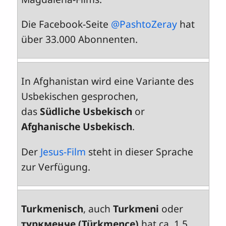
Die Facebook-Seite
@PashtoZeray
hat
über 33.000 Abonnenten.
In Afghanistan wird eine Variante des
Usbekischen gesprochen,
das
Südliche Usbekisch
or
Afghanische Usbekisch
.
Der
Jesus-Film
steht in dieser Sprache
zur Verfügung.
Turkmenisch
, auch
Turkmeni
oder
түркменче‎ (Türkmençe)
hat ca. 1.5