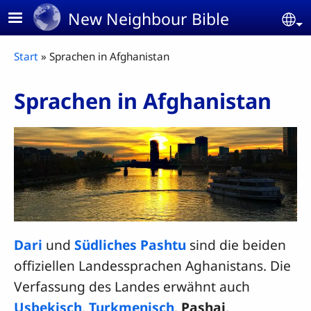
Skip to main content
New Neighbour Bible
Se
Breadcrumb
Start
Sprachen in Afghanistan
Sprachen in Afghanistan
Dari
und
Südliches Pashtu
sind die beiden
offiziellen Landessprachen Aghanistans. Die
Verfassung des Landes erwähnt auch
Usbekisch
,
Turkmenisch
, Pashai,